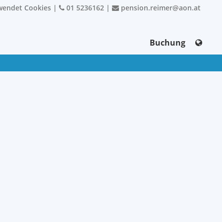
wendet Cookies
|
01 5236162
|
pension.reimer@aon.at
Buchung