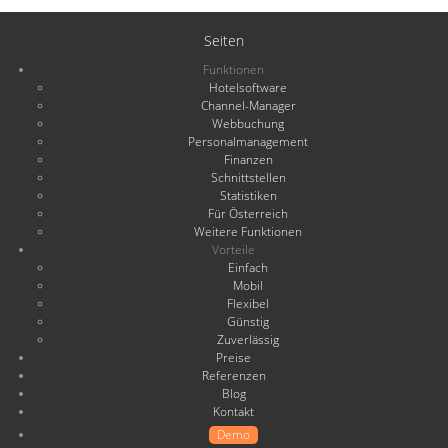
Seiten
Funktionen
Hotelsoftware
Channel-Manager
Webbuchung
Personalmanagement
Finanzen
Schnittstellen
Statistiken
Für Österreich
Weitere Funktionen
Vorteile
Einfach
Mobil
Flexibel
Günstig
Zuverlässig
Preise
Referenzen
Blog
Kontakt
Demo