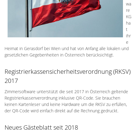
wa
re
KG
ha
t
ihr
e
Heimat in Gerasdorf bei Wien und hat von Anfang alle lokalen und
gesetzlichen Gegebenheiten in Österreich berücksichtigt.
Registrierkassensicherheitsverordnung (RKSV)
2017
Zimmersoftware unterstützt die seit 2017 in Österreich geltende
Registrierkassenverordnung inklusive QR-Code. Sie brauchen
keinen Kartenleser und keine Hardware um die RKSV zu erfüllen,
der QR-Code wird einfach direkt auf die Rechnung gedruckt.
Neues Gästeblatt seit 2018