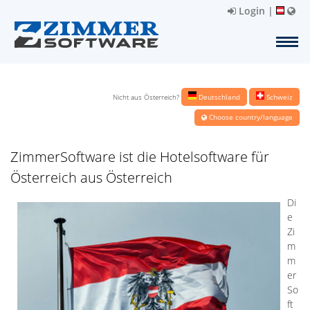
Login
|
Nicht aus Österreich?
Deutschland
Schweiz
Choose country/language
ZimmerSoftware ist die Hotelsoftware für
Österreich aus Österreich
Di
e
Zi
m
m
er
So
ft