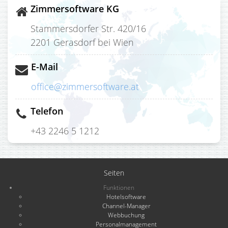
Zimmersoftware KG
Stammersdorfer Str. 420/16
2201 Gerasdorf bei Wien
E-Mail
office@zimmersoftware.at
Telefon
+43 2246 5 1212
Seiten
Funktionen
Hotelsoftware
Channel-Manager
Webbuchung
Personalmanagement