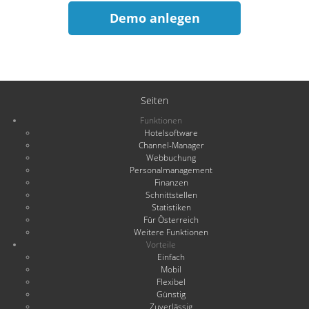
Demo anlegen
Seiten
Funktionen
Hotelsoftware
Channel-Manager
Webbuchung
Personalmanagement
Finanzen
Schnittstellen
Statistiken
Für Österreich
Weitere Funktionen
Vorteile
Einfach
Mobil
Flexibel
Günstig
Zuverlässig