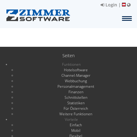
Login
|
Seiten
Funktionen
Hotelsoftware
Channel-Manager
Webbuchung
Personalmanagement
Finanzen
Schnittstellen
Statistiken
Für Österreich
Weitere Funktionen
Vorteile
Einfach
Mobil
Flexibel