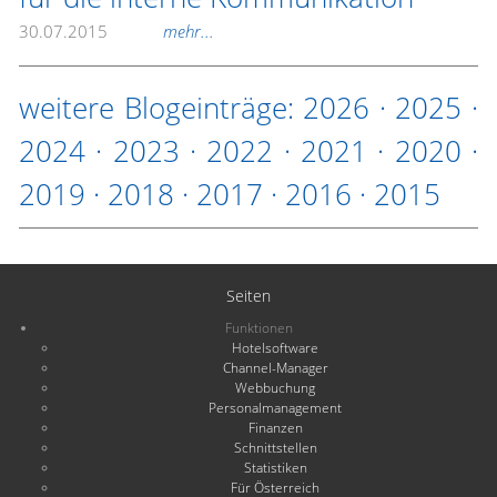
30.07.2015
mehr...
weitere Blogeinträge:
2026
·
2025
·
2024
·
2023
·
2022
·
2021
·
2020
·
2019
·
2018
·
2017
·
2016
·
2015
Seiten
Funktionen
Hotelsoftware
Channel-Manager
Webbuchung
Personalmanagement
Finanzen
Schnittstellen
Statistiken
Für Österreich