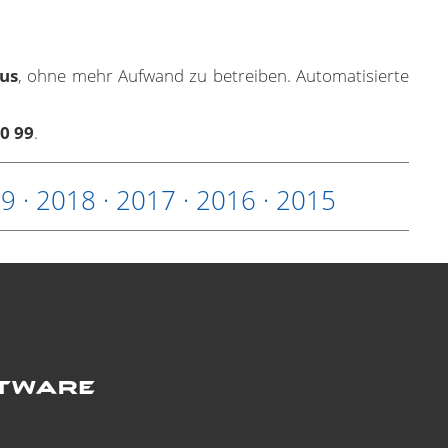
us
, ohne mehr Aufwand zu betreiben. Automatisierte
 0 99
.
19
·
2018
·
2017
·
2016
·
2015