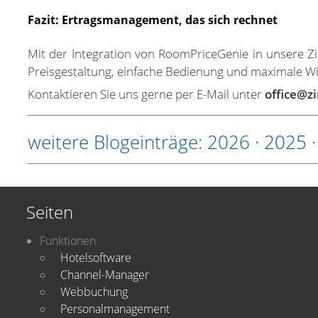
Fazit: Ertragsmanagement, das sich rechnet
Mit der Integration von RoomPriceGenie in unsere 
Preisgestaltung, einfache Bedienung und maximale W
Kontaktieren Sie uns gerne per E-Mail unter
office@z
weitere Blogeinträge:
2026
·
2025
Seiten
Funktionen
Hotelsoftware
Channel-Manager
Webbuchung
Personalmanagement