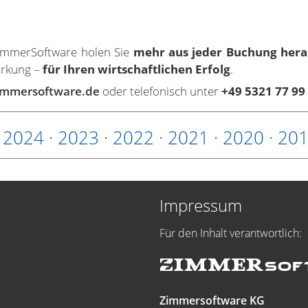
ZimmerSoftware holen Sie
mehr aus jeder Buchung hera
irkung –
für Ihren wirtschaftlichen Erfolg
.
immersoftware.de
oder telefonisch unter
+49 5321 77 99
·
2024
·
2023
·
2022
·
2021
·
2020
·
20
Impressum
Für den Inhalt verantwortlich:
Zimmersoftware KG