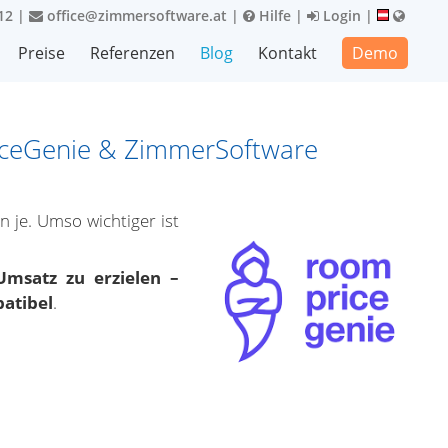
12
|
office@zimmersoftware.at
|
Hilfe
|
Login
|
Preise
Referenzen
Blog
Kontakt
Demo
riceGenie & ZimmerSoftware
 je. Umso wichtiger ist
msatz zu erzielen –
atibel
.